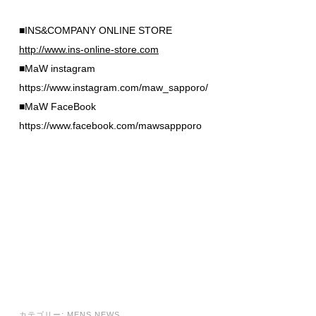
■INS&COMPANY ONLINE STORE
http://www.ins-online-store.com
■MaW instagram
https://www.instagram.com/maw_sapporo/
■MaW FaceBook
https://www.facebook.com/mawsappporo
カテゴリー:
MENS NEWS