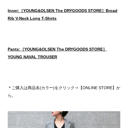
Inner:［YOUNG&OLSEN The DRYGOODS STORE］Broad
Rib V-Neck Long T-Shirts
Pants:［YOUNG&OLSEN The DRYGOODS STORE］
YOUNG NAVAL TROUSER
＊ご購入は商品名(カラー)をクリック⇒【ONLINE STORE】か
ら。