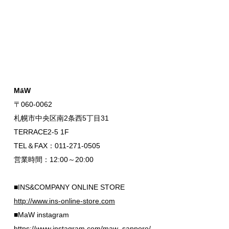
MāW
〒060-0062
札幌市中央区南2条西5丁目31
TERRACE2-5 1F
TEL＆FAX：011-271-0505
営業時間：12:00～20:00
■INS&COMPANY ONLINE STORE
http://www.ins-online-store.com
■MaW instagram
https://www.instagram.com/maw_sapporo/