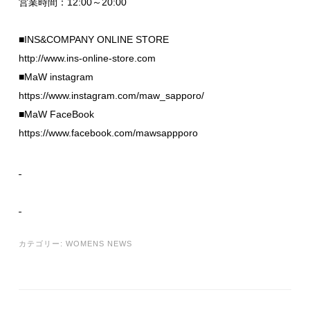
営業時間：12:00～20:00
■INS&COMPANY ONLINE STORE
http://www.ins-online-store.com
■MaW instagram
https://www.instagram.com/maw_sapporo/
■MaW FaceBook
https://www.facebook.com/mawsappporo
カテゴリー:
WOMENS NEWS