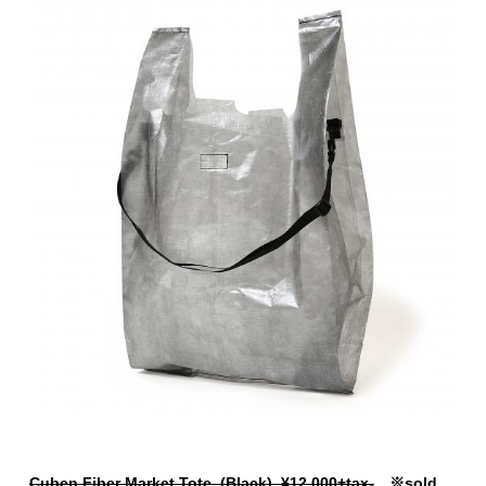
Cuben Fiber Market Tote (Black) ¥12.000+tax-
※sold