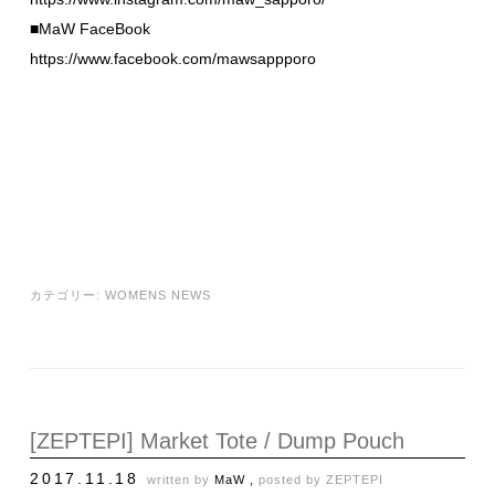
■MaW FaceBook
https://www.facebook.com/mawsappporo
カテゴリー:
WOMENS NEWS
[ZEPTEPI] Market Tote / Dump Pouch
2017.11.18
written by
MaW ,
posted by
ZEPTEPI