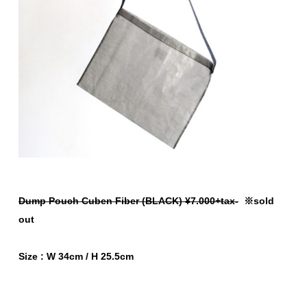
Dump Pouch Cuben Fiber (BLACK) ¥7.000+tax-
※sold
out
Size : W 34cm / H 25.5cm