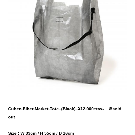
Cuben Fiber Market Tote (Black) ¥12.000+tax-
※sold
out
Size : W 33cm / H 55cm / D 16cm