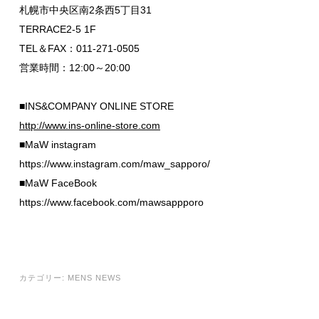
札幌市中央区南2条西5丁目31
TERRACE2-5 1F
TEL＆FAX：011-271-0505
営業時間：12:00～20:00
■INS&COMPANY ONLINE STORE
http://www.ins-online-store.com
■MaW instagram
https://www.instagram.com/maw_sapporo/
■MaW FaceBook
https://www.facebook.com/mawsappporo
カテゴリー:
MENS NEWS