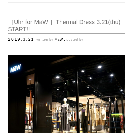
［Uhr for MaW ］Thermal Dress 3.21(thu)
START!!
2019.3.21
written by
MaW ,
posted by