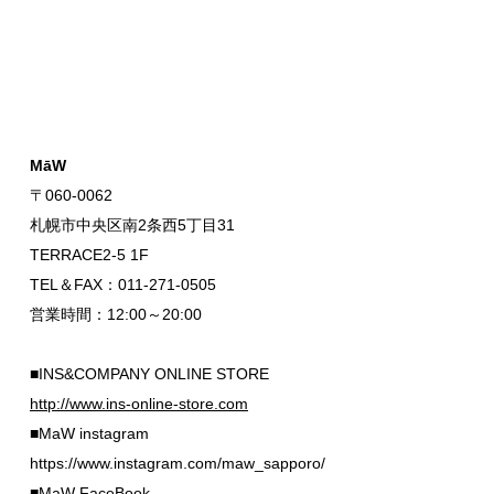
MāW
〒060-0062
札幌市中央区南2条西5丁目31
TERRACE2-5 1F
TEL＆FAX：011-271-0505
営業時間：12:00～20:00
■INS&COMPANY ONLINE STORE
http://www.ins-online-store.com
■MaW instagram
https://www.instagram.com/maw_sapporo/
■MaW FaceBook