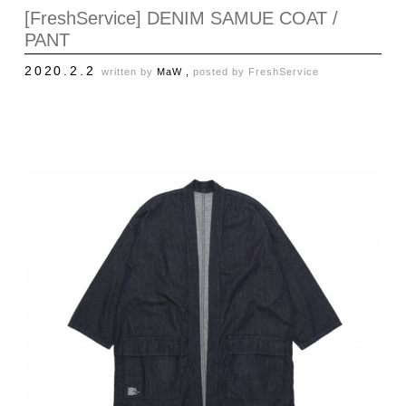
[FreshService] DENIM SAMUE COAT /
PANT
2020.2.2
written by
MaW ,
posted by
FreshService