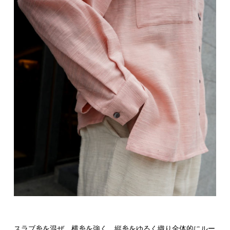
スラブ糸を混ぜ、横糸を強く、縦糸をゆるく織り全体的にルー