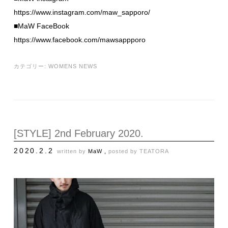
https://www.instagram.com/maw_sapporo/
■MaW FaceBook
https://www.facebook.com/mawsappporo
カテゴリー:
WOMENS NEWS
[STYLE] 2nd February 2020.
2020.2.2
written by
MaW ,
posted by
TEATORA