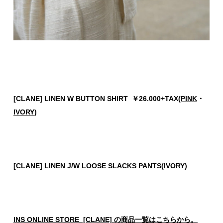
[CLANE] LINEN W BUTTON SHIRT ￥26.000+TAX(
PINK
・
IVORY
)
[CLANE] LINEN J/W LOOSE SLACKS PANTS(IVORY)
INS ONLINE STORE [CLANE] の商品一覧はこちらから。