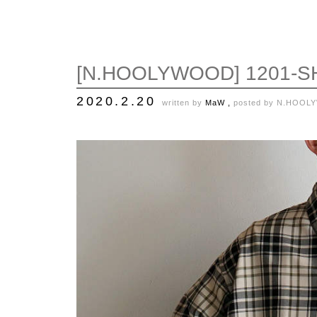
[N.HOOLYWOOD] 1201-SH
2020.2.20
written by
MaW ,
posted by
N.HOOL