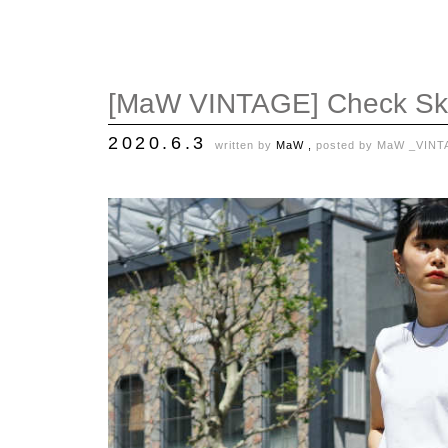
[MaW VINTAGE] Check Ski
2020.6.3
written by
MaW ,
posted by
MaW _VINT