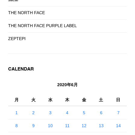
THE NORTH FACE
THE NORTH FACE PURPLE LABEL
ZEPTEPI
CALENDAR
2020年6月
月
火
水
木
金
土
日
1
2
3
4
5
6
7
8
9
10
11
12
13
14