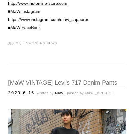
http://www.ins-online-store.com
■MaW instagram
https://www.instagram.com/maw_sapporo/
■MaW FaceBook
カテゴリー:
WOMENS NEWS
[MaW VINTAGE] Levi’s 717 Denim Pants
2020.6.16
written by
MaW ,
posted by
MaW _VINTAGE