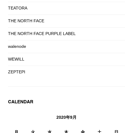
TEATORA
THE NORTH FACE
THE NORTH FACE PURPLE LABEL
walenode
WEWILL
ZEPTEPI
CALENDAR
2020年9月
月
火
水
木
金
土
日