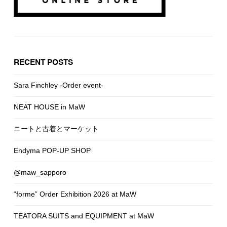
RECENT POSTS
Sara Finchley -Order event-
NEAT HOUSE in MaW
ニートと古着とマーケット
Endyma POP-UP SHOP
@maw_sapporo
“forme” Order Exhibition 2026 at MaW
TEATORA SUITS and EQUIPMENT at MaW