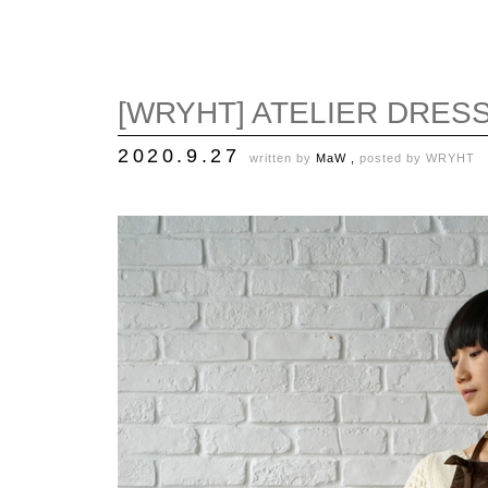
[WRYHT] ATELIER DRES
2020.9.27
written by
MaW ,
posted by
WRYHT