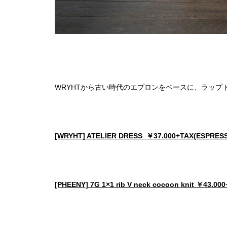
WRYHTから古い時代のエプロンをベースに、ラッ
[WRYHT] ATELIER DRESS ￥37.000+TAX(ESPRES
[PHEENY] 7G 1×1 rib V neck cocoon knit ￥43.00