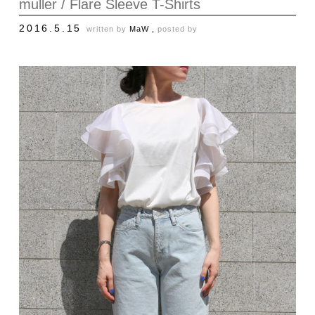
muller / Flare Sleeve T-Shirts
2016.5.15
written by
MaW ,
posted by