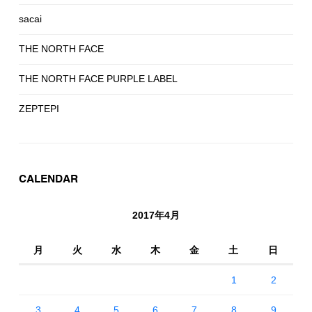
sacai
THE NORTH FACE
THE NORTH FACE PURPLE LABEL
ZEPTEPI
CALENDAR
2017年4月
月
火
水
木
金
土
日
1
2
3
4
5
6
7
8
9