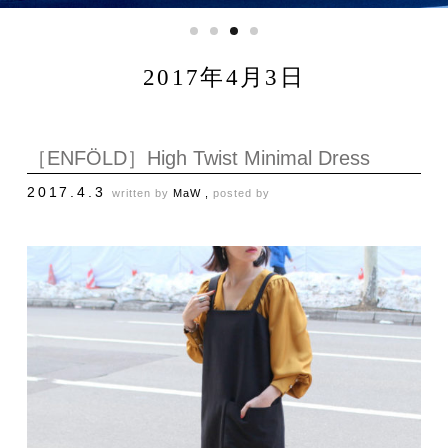
2017年4月3日
［ENFÖLD］High Twist Minimal Dress
2017.4.3
written by
MaW ,
posted by