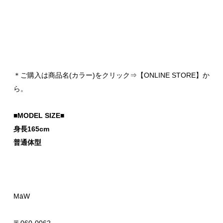
＊ご購入は商品名(カラー)をクリック⇒【ONLINE STORE】か
ら。
■MODEL SIZE■
身長165cm
普通体型
MāW
〒060-0062