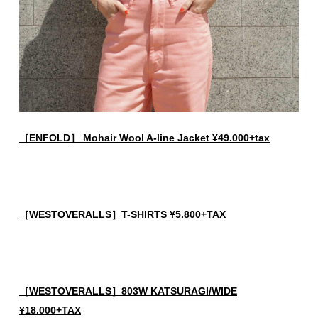
［ENFOLD］ Mohair Wool A-line Jacket ¥49.000+tax
［WESTOVERALLS］T-SHIRTS ¥5.800+TAX
［WESTOVERALLS］803W KATSURAGI/WIDE
¥18.000+TAX