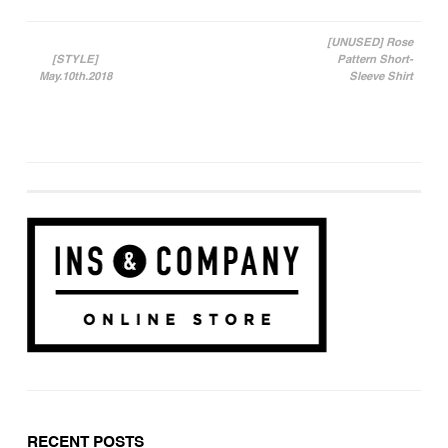
[UNUSED] Rose
[STYLE]
Pattern Short-
投稿ナビゲーション
May.10th.2018
Sleeve Shirt
RECENT POSTS