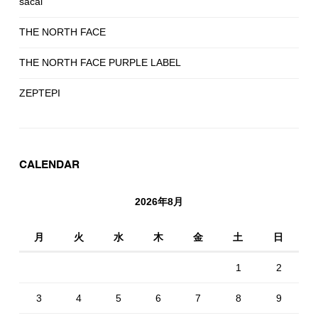
sacai
THE NORTH FACE
THE NORTH FACE PURPLE LABEL
ZEPTEPI
CALENDAR
2026年8月
月
火
水
木
金
土
日
1
2
3
4
5
6
7
8
9