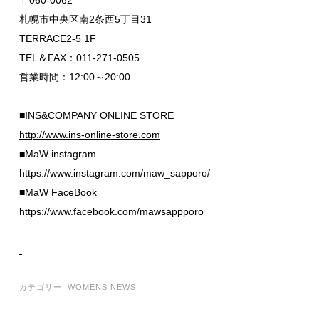
札幌市中央区南2条西5丁目31
TERRACE2-5 1F
TEL＆FAX：011-271-0505
営業時間：12:00～20:00
■INS&COMPANY ONLINE STORE
http://www.ins-online-store.com
■MaW instagram
https://www.instagram.com/maw_sapporo/
■MaW FaceBook
https://www.facebook.com/mawsappporo
カテゴリー:
WOMENS NEWS