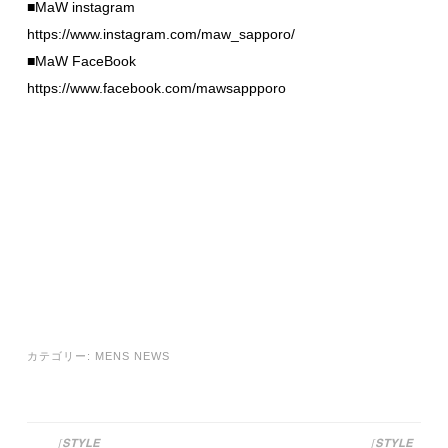
■MaW instagram
https://www.instagram.com/maw_sapporo/
■MaW FaceBook
https://www.facebook.com/mawsappporo
カテゴリー:
MENS NEWS
［STYLE
［STYLE