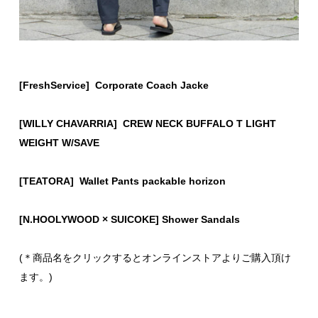
[FreshService] Corporate Coach Jacke
[WILLY CHAVARRIA] CREW NECK BUFFALO T LIGHT
WEIGHT W/SAVE
[TEATORA] Wallet Pants packable horizon
[N.HOOLYWOOD × SUICOKE] Shower Sandals
(＊商品名をクリックするとオンラインストアよりご購入頂け
ます。)