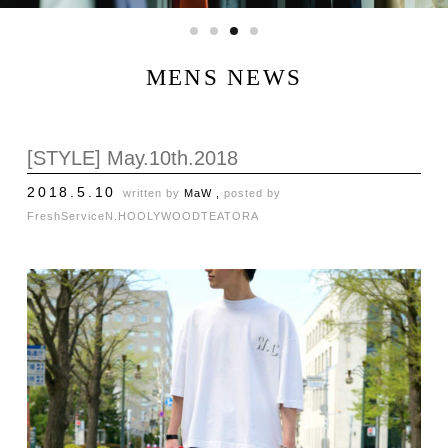
MENS NEWS
[STYLE] May.10th.2018
2018.5.10
written by
MaW ,
posted by
FreshService
N.HOOLYWOOD
TEATORA