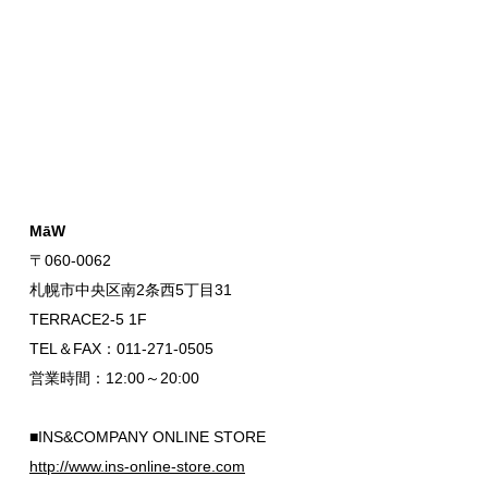
MāW
〒060-0062
札幌市中央区南2条西5丁目31
TERRACE2-5 1F
TEL＆FAX：011-271-0505
営業時間：12:00～20:00
■INS&COMPANY ONLINE STORE
http://www.ins-online-store.com