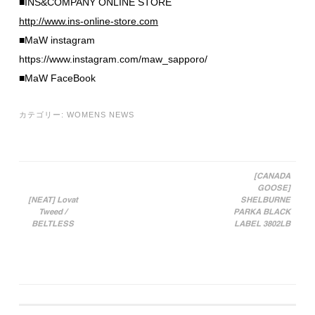
■INS&COMPANY ONLINE STORE
http://www.ins-online-store.com
■MaW instagram
https://www.instagram.com/maw_sapporo/
■MaW FaceBook
カテゴリー:
WOMENS NEWS
[CANADA
GOOSE]
投稿ナビゲーション
[NEAT] Lovat
SHELBURNE
Tweed /
PARKA BLACK
BELTLESS
LABEL 3802LB