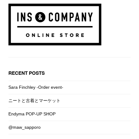
RECENT POSTS
Sara Finchley -Order event-
ニートと古着とマーケット
Endyma POP-UP SHOP
@maw_sapporo