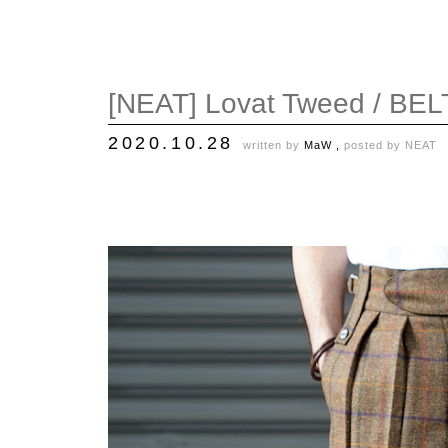
[NEAT] Lovat Tweed / BE
2020.10.28
written by
MaW ,
posted by
NEAT