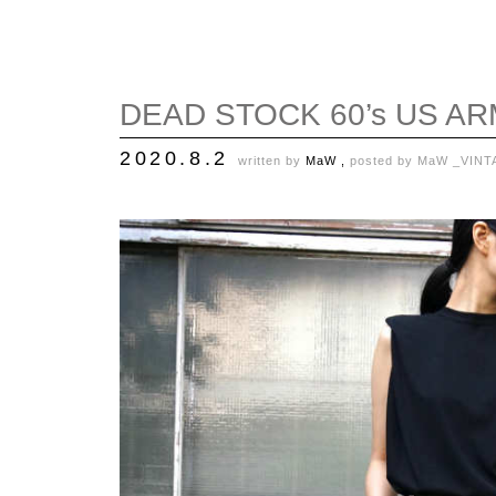
DEAD STOCK 60’s US A
2020.8.2
written by
MaW ,
posted by
MaW _VINT