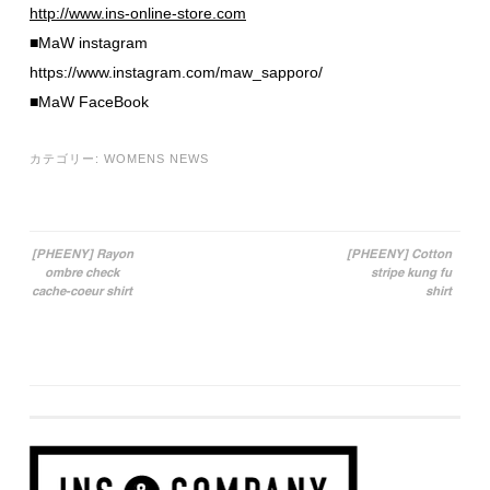
http://www.ins-online-store.com
■MaW instagram
https://www.instagram.com/maw_sapporo/
■MaW FaceBook
カテゴリー:
WOMENS NEWS
[PHEENY] Rayon
[PHEENY] Cotton
ombre check
stripe kung fu
投稿ナビゲーション
cache-coeur shirt
shirt