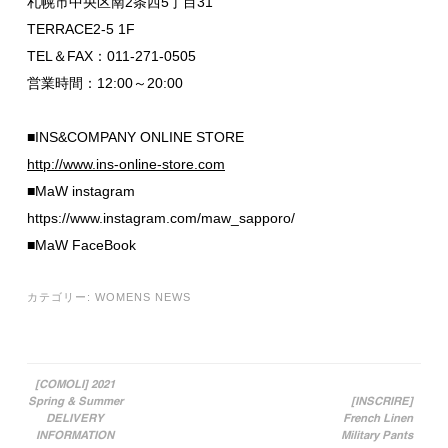
札幌市中央区南2条西5丁目31
TERRACE2-5 1F
TEL＆FAX：011-271-0505
営業時間：12:00～20:00
■INS&COMPANY ONLINE STORE
http://www.ins-online-store.com
■MaW instagram
https://www.instagram.com/maw_sapporo/
■MaW FaceBook
カテゴリー:
WOMENS NEWS
[COMOLI] 2021
Spring & Summer
[INSCRIRE]
投稿ナビゲーション
DELIVERY
French Linen
INFORMATION
Military Pants