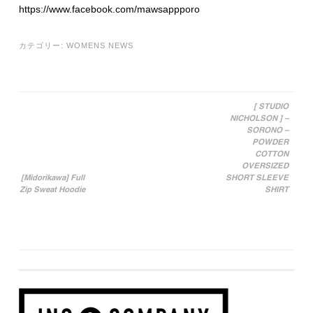
https://www.facebook.com/mawsappporo
カテゴリー:
WOMENS NEWS
[ STUDIO
NICHOLSON ] –
投稿ナビゲーション
SORONO –
POWDER
COTTON
OVERSIZED
[Midorikawa] Full
SHORT SLEEVE
Zip Sweat Hoodie
SHIRT