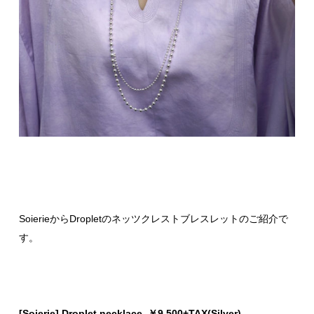
SoierieからDropletのネッツクレストブレスレットのご紹介で
す。
[Soierie] Droplet necklace ￥9.500+TAX(Silver)