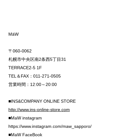
MāW
〒060-0062
札幌市中央区南2条西5丁目31
TERRACE2-5 1F
TEL＆FAX：011-271-0505
営業時間：12:00～20:00
■INS&COMPANY ONLINE STORE
http://www.ins-online-store.com
■MaW instagram
https://www.instagram.com/maw_sapporo/
■MaW FaceBook