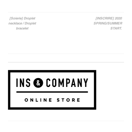
[Soierie] Droplet
[INSCRIRE] 2020
necklace / Droplet
SPRING/SUMMER
投稿ナビゲーション
bracelet
START.