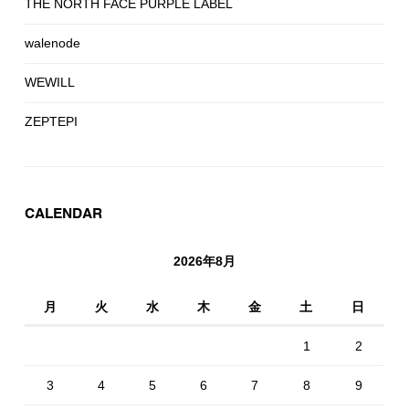
THE NORTH FACE PURPLE LABEL
walenode
WEWILL
ZEPTEPI
CALENDAR
2026年8月
月
火
水
木
金
土
日
1
2
3
4
5
6
7
8
9