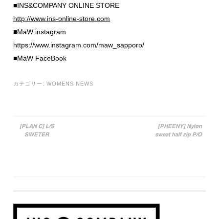
■INS&COMPANY ONLINE STORE
http://www.ins-online-store.com
■MaW instagram
https://www.instagram.com/maw_sapporo/
■MaW FaceBook
カテゴリー:
WOMENS NEWS
[PLAN C] L/S
[PHEENY] Nylon
SWETER
sweat half zip P/O
投稿ナビゲーション