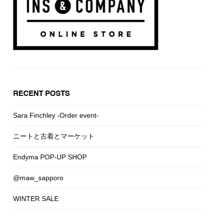
RECENT POSTS
Sara Finchley -Order event-
ニートと古着とマーケット
Endyma POP-UP SHOP
@maw_sapporo
WINTER SALE