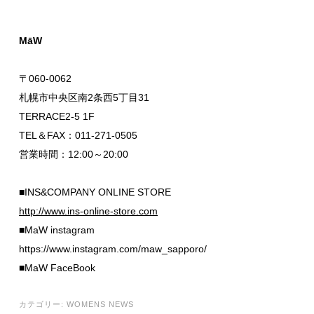
MāW
〒060-0062
札幌市中央区南2条西5丁目31
TERRACE2-5 1F
TEL＆FAX：011-271-0505
営業時間：12:00～20:00
■INS&COMPANY ONLINE STORE
http://www.ins-online-store.com
■MaW instagram
https://www.instagram.com/maw_sapporo/
■MaW FaceBook
カテゴリー:
WOMENS NEWS