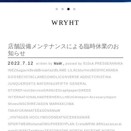
WRYHT
店舗設備メンテナンスによる臨時休業のお
知らせ
2022.7.12
written by
MaW ,
posted by
810s
A.PRESSE
ANNIKA
INEZ
bagjack
Bed&Breakfast
BLAME LILAC
blurhms
BODHI
CANADA
GOOSE
CIOTA
CLANE
COMOLI
CONVERSE ADDICT
CRISTINA
JUNQUERO
ETS.MATERIAUX
FIFTH GENERAL
STORE
FreshService
GRANJE
Graphpaper
GREED
INTERNATIONAL
HAEPER
HERILL
HEUGN
Import Accesary
Import
Shoes
INSCRIRE
JASON MARKK
KIJIMA
TAKAYUKI
MAATEE&SONS
MaW
_VINTAGE
N.HOOLYWOOD
NEAT
NICENESS
NIKE
SPORTWEAR
oltana
OWIL
PHEENY
PLAN C
retaW
RIM.ARK
sacai
sacai
man
SUNSKI
TapWater
TEATORA
THE NORTH FACE
THE NORTH