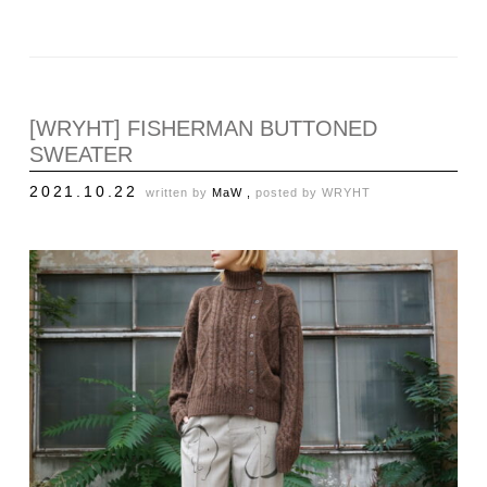
[WRYHT] FISHERMAN BUTTONED
SWEATER
2021.10.22
written by
MaW ,
posted by
WRYHT