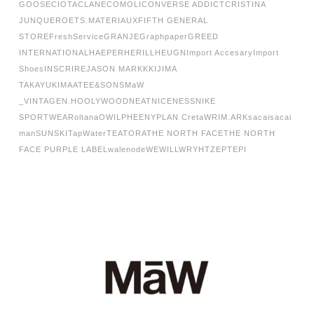
GOOSE
CIOTA
CLANE
COMOLI
CONVERSE ADDICT
CRISTINA
JUNQUERO
ETS.MATERIAUX
FIFTH GENERAL
STORE
FreshService
GRANJE
Graphpaper
GREED
INTERNATIONAL
HAEPER
HERILL
HEUGN
Import Accesary
Import
Shoes
INSCRIRE
JASON MARKK
KIJIMA
TAKAYUKI
MAATEE&SONS
MaW
_VINTAGE
N.HOOLYWOOD
NEAT
NICENESS
NIKE
SPORTWEAR
oltana
OWIL
PHEENY
PLAN C
retaW
RIM.ARK
sacai
sacai
man
SUNSKI
TapWater
TEATORA
THE NORTH FACE
THE NORTH
FACE PURPLE LABEL
walenode
WEWILL
WRYHT
ZEPTEPI