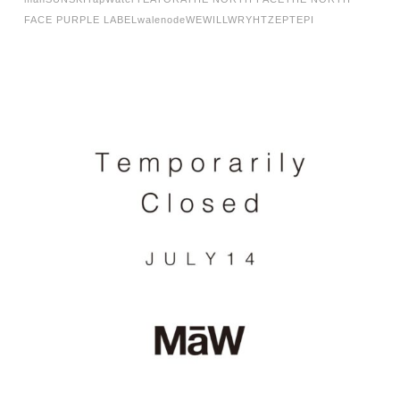
FACE PURPLE LABEL
walenode
WEWILL
WRYHT
ZEPTEPI