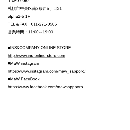
〒060-0062
札幌市中央区南2条西5丁目31
alpha2-5 1F
TEL＆FAX：011-271-0505
営業時間：11:00～19:00
■INS&COMPANY ONLINE STORE
http://www.ins-online-store.com
■MaW instagram
https://www.instagram.com/maw_sapporo/
■MaW FaceBook
https://www.facebook.com/mawsappporo