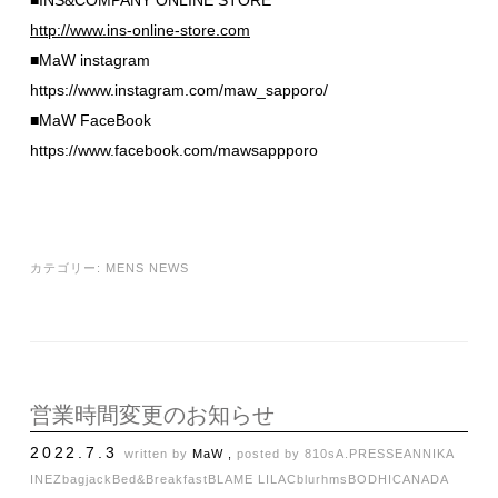
http://www.ins-online-store.com
■MaW instagram
https://www.instagram.com/maw_sapporo/
■MaW FaceBook
https://www.facebook.com/mawsappporo
カテゴリー:
MENS NEWS
営業時間変更のお知らせ
2022.7.3
written by
MaW ,
posted by
810s
A.PRESSE
ANNIKA
INEZ
bagjack
Bed&Breakfast
BLAME LILAC
blurhms
BODHI
CANADA