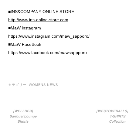
■INS&COMPANY ONLINE STORE
http://www.ins-online-store.com
■MaW instagram
https://www.instagram.com/maw_sapporo/
■MaW FaceBook
https://www.facebook.com/mawsappporo
カテゴリー:
WOMENS NEWS
[WELLDER]
[WESTOVERALLS]
Sarrouel Lounge
T-SHIRTS
投稿ナビゲーション
Shorts
Collection