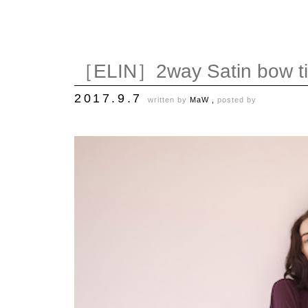
［ELIN］2way Satin bow ti
2017.9.7
written by
MaW ,
posted by