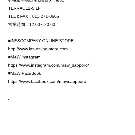
札幌市中央区南2条西5丁目31
TERRACE2-5 1F
TEL＆FAX：011-271-0505
営業時間：12:00～20:00
■INS&COMPANY ONLINE STORE
http://www.ins-online-store.com
■MaW instagram
https://www.instagram.com/maw_sapporo/
■MaW FaceBook
https://www.facebook.com/mawsappporo