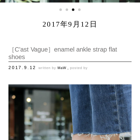
2017年9月12日
［C’ast Vague］enamel ankle strap flat
shoes
2017.9.12
written by
MaW ,
posted by