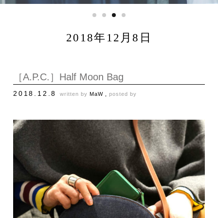
2018年12月8日
［A.P.C.］Half Moon Bag
2018.12.8
written by
MaW ,
posted by