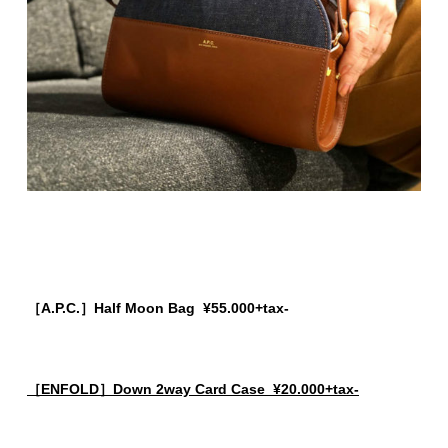
［A.P.C.］Half Moon Bag ¥55.000+tax-
［ENFOLD］Down 2way Card Case ¥20.000+tax-