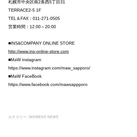
札幌市中央区南2条西5丁目31
TERRACE2-5 1F
TEL＆FAX：011-271-0505
営業時間：12:00～20:00
■INS&COMPANY ONLINE STORE
http://www.ins-online-store.com
■MaW instagram
https://www.instagram.com/maw_sapporo/
■MaW FaceBook
https://www.facebook.com/mawsappporo
カテゴリー:
WOMENS NEWS