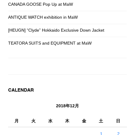
CANADA GOOSE Pop Up at MaW
ANTIQUE WATCH exhibition in MaW
[HEUGN] “Clyde” Hokkaido Exclusive Down Jacket
TEATORA SUITS and EQUIPMENT at MaW
CALENDAR
2018年12月
月
火
水
木
金
土
日
1
2