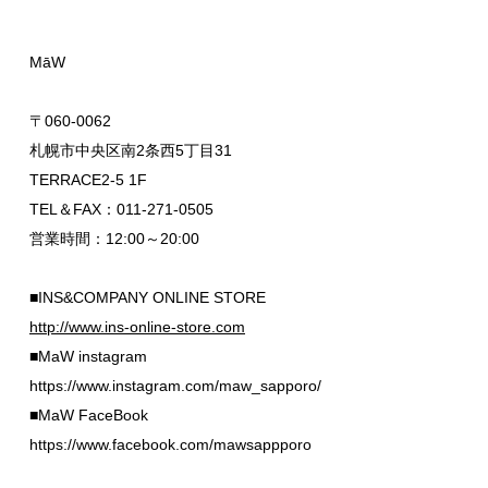
MāW
〒060-0062
札幌市中央区南2条西5丁目31
TERRACE2-5 1F
TEL＆FAX：011-271-0505
営業時間：12:00～20:00
■INS&COMPANY ONLINE STORE
http://www.ins-online-store.com
■MaW instagram
https://www.instagram.com/maw_sapporo/
■MaW FaceBook
https://www.facebook.com/mawsappporo