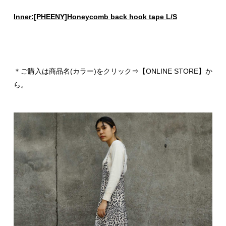
Inner:[PHEENY]Honeycomb back hook tape L/S
＊ご購入は商品名(カラー)をクリック⇒【ONLINE STORE】か
ら。