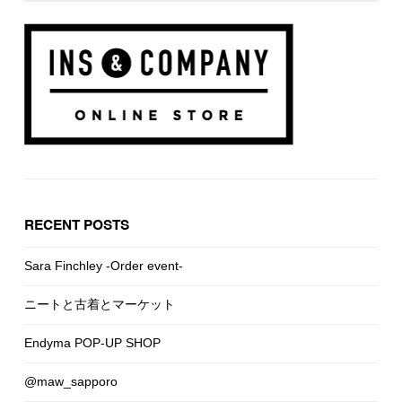
RECENT POSTS
Sara Finchley -Order event-
ニートと古着とマーケット
Endyma POP-UP SHOP
@maw_sapporo