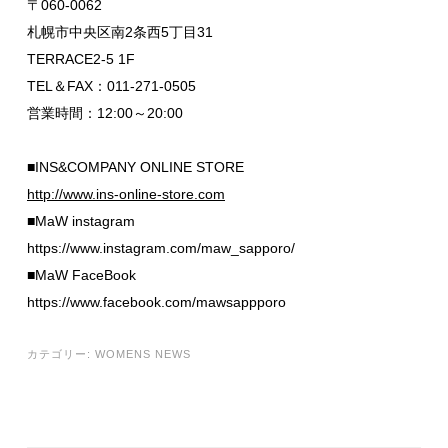
〒060-0062
札幌市中央区南2条西5丁目31
TERRACE2-5 1F
TEL＆FAX：011-271-0505
営業時間：12:00～20:00
■INS&COMPANY ONLINE STORE
http://www.ins-online-store.com
■MaW instagram
https://www.instagram.com/maw_sapporo/
■MaW FaceBook
https://www.facebook.com/mawsappporo
カテゴリー:
WOMENS NEWS