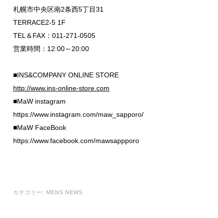
札幌市中央区南2条西5丁目31
TERRACE2-5 1F
TEL＆FAX：011-271-0505
営業時間：12:00～20:00
■INS&COMPANY ONLINE STORE
http://www.ins-online-store.com
■MaW instagram
https://www.instagram.com/maw_sapporo/
■MaW FaceBook
https://www.facebook.com/mawsappporo
カテゴリー:
MENS NEWS