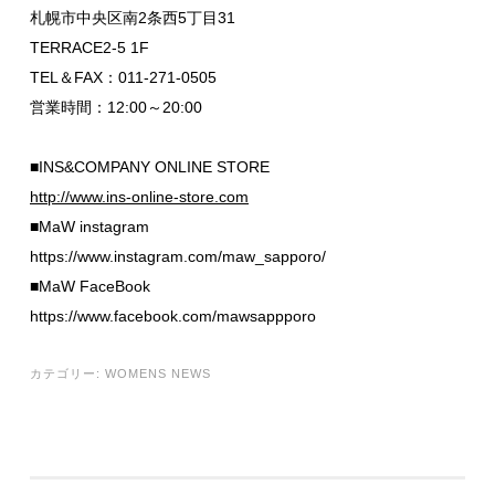
札幌市中央区南2条西5丁目31
TERRACE2-5 1F
TEL＆FAX：011-271-0505
営業時間：12:00～20:00
■INS&COMPANY ONLINE STORE
http://www.ins-online-store.com
■MaW instagram
https://www.instagram.com/maw_sapporo/
■MaW FaceBook
https://www.facebook.com/mawsappporo
カテゴリー:
WOMENS NEWS