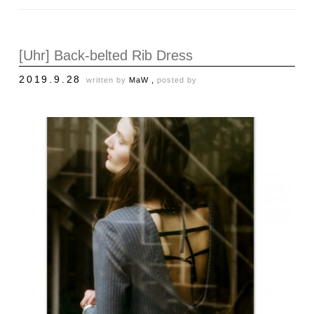
[Uhr] Back-belted Rib Dress
2019.9.28
written by
MaW ,
posted by