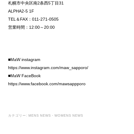
札幌市中央区南2条西5丁目31
ALPHA2-5 1F
TEL＆FAX：011-271-0505
営業時間：12:00～20:00
■MaW instagram
https://www.instagram.com/maw_sapporo/
■MaW FaceBook
https://www.facebook.com/mawsappporo
カテゴリー:
MENS NEWS
・
WOMENS NEWS