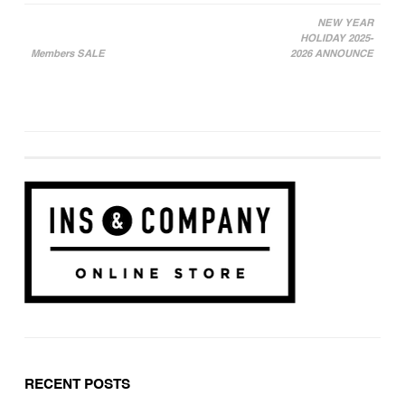
NEW YEAR
HOLIDAY 2025-
投稿ナビゲーション
Members SALE
2026 ANNOUNCE
RECENT POSTS