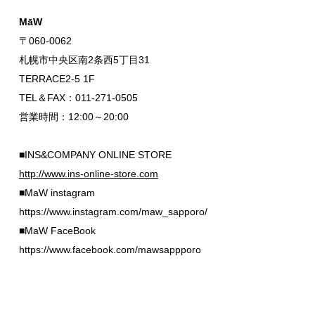
MāW
〒060-0062
札幌市中央区南2条西5丁目31
TERRACE2-5 1F
TEL＆FAX：011-271-0505
営業時間：12:00～20:00
■INS&COMPANY ONLINE STORE
http://www.ins-online-store.com
■MaW instagram
https://www.instagram.com/maw_sapporo/
■MaW FaceBook
https://www.facebook.com/mawsappporo