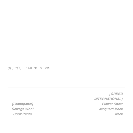
カテゴリー:
MENS NEWS
［GREED
INTERNATIONAL］
投稿ナビゲーション
[Graphpaper]
Flower Sheer
Selvage Wool
Jacquard Mock
Cook Pants
Neck