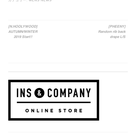
カテゴリー:
MENS NEWS
[N.HOOLYWOOD]
[PHEENY]
AUTUMN/WINTER
Random rib back
投稿ナビゲーション
2019 Start!!
drape L/S