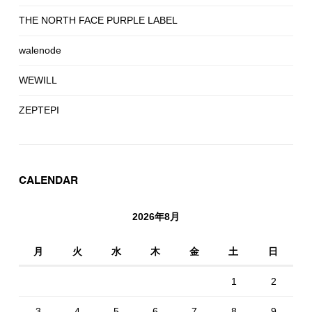
THE NORTH FACE PURPLE LABEL
walenode
WEWILL
ZEPTEPI
CALENDAR
2026年8月
月
火
水
木
金
土
日
1
2
3
4
5
6
7
8
9