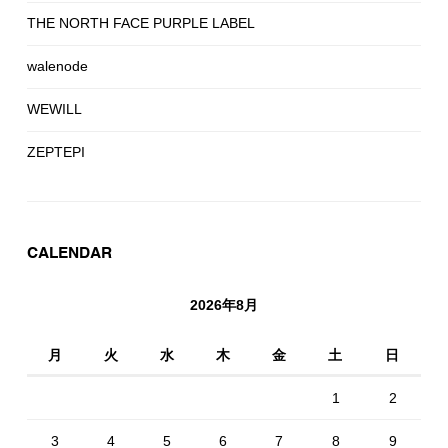
THE NORTH FACE PURPLE LABEL
walenode
WEWILL
ZEPTEPI
CALENDAR
2026年8月
月
火
水
木
金
土
日
1
2
3
4
5
6
7
8
9