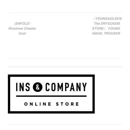
［YOUNG&OLSEN
［ENFOLD］
The DRYGOODS
投稿ナビゲーション
Woolriver Chester
STORE］ YOUNG
Coat
NAVAL TROUSER