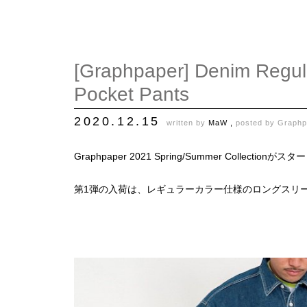
[Graphpaper] Denim Regular
Pocket Pants
2020.12.15
written by
MaW ,
posted by
Graphp
Graphpaper 2021 Spring/Summer Collectio
第1弾の入荷は、レギュラーカラー仕様のロングスリ