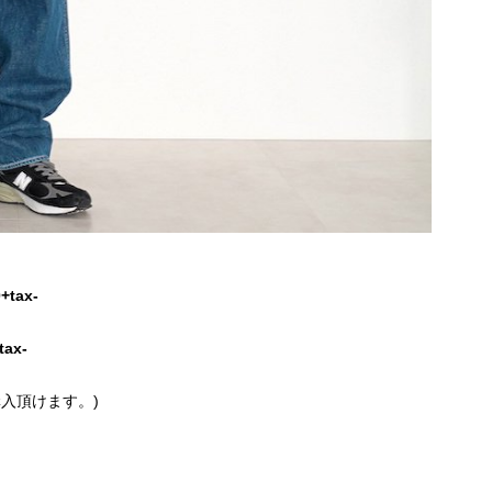
+tax-
tax-
入頂けます。)