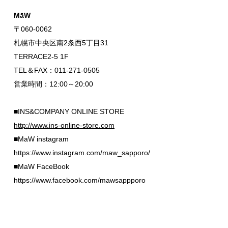
MāW
〒060-0062
札幌市中央区南2条西5丁目31
TERRACE2-5 1F
TEL＆FAX：011-271-0505
営業時間：12:00～20:00
■INS&COMPANY ONLINE STORE
http://www.ins-online-store.com
■MaW instagram
https://www.instagram.com/maw_sapporo/
■MaW FaceBook
https://www.facebook.com/mawsappporo