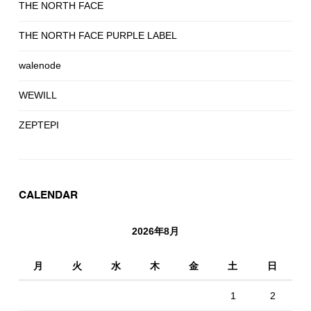
THE NORTH FACE
THE NORTH FACE PURPLE LABEL
walenode
WEWILL
ZEPTEPI
CALENDAR
2026年8月
月
火
水
木
金
土
日
1
2