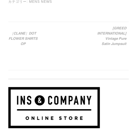
カテゴリー:
MENS NEWS
[GREED
［CLANE］DOT
INTERNATIONAL]
投稿ナビゲーション
FLOWER SHIRTS
Vintage Pure
OP
Satin Jumpsuit