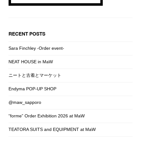
RECENT POSTS
Sara Finchley -Order event-
NEAT HOUSE in MaW
ニートと古着とマーケット
Endyma POP-UP SHOP
@maw_sapporo
“forme” Order Exhibition 2026 at MaW
TEATORA SUITS and EQUIPMENT at MaW