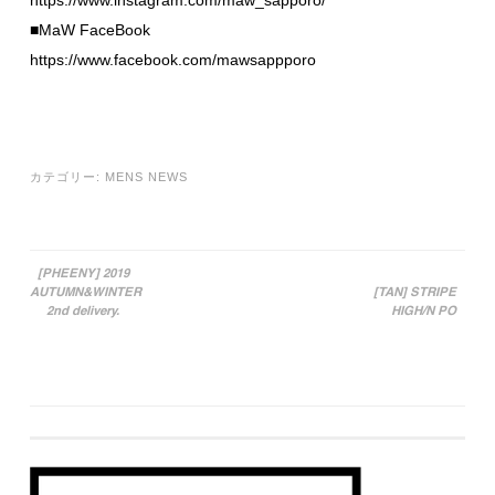
■MaW FaceBook
https://www.facebook.com/mawsappporo
カテゴリー:
MENS NEWS
[PHEENY] 2019
AUTUMN&WINTER
[TAN] STRIPE
投稿ナビゲーション
2nd delivery.
HIGH/N PO