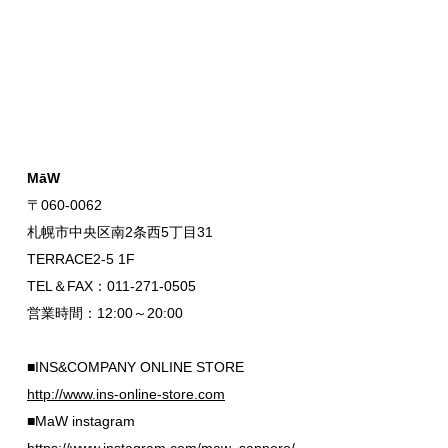
MāW
〒060-0062
札幌市中央区南2条西5丁目31
TERRACE2-5 1F
TEL＆FAX：011-271-0505
営業時間：12:00～20:00
■INS&COMPANY ONLINE STORE
http://www.ins-online-store.com
■MaW instagram
https://www.instagram.com/maw_sapporo/