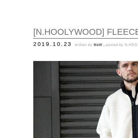
[N.HOOLYWOOD] FLEEC
2019.10.23
written by
MaW ,
posted by
N.HO