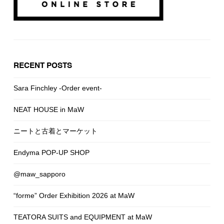
RECENT POSTS
Sara Finchley -Order event-
NEAT HOUSE in MaW
ニートと古着とマーケット
Endyma POP-UP SHOP
@maw_sapporo
“forme” Order Exhibition 2026 at MaW
TEATORA SUITS and EQUIPMENT at MaW