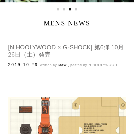
MENS NEWS
[N.HOOLYWOOD × G-SHOCK] 第6弾 10月
26日（土）発売
2019.10.26
written by
MaW ,
posted by
N.HOOLYWOOD