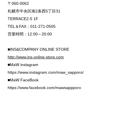
〒060-0062
札幌市中央区南2条西5丁目31
TERRACE2-5 1F
TEL＆FAX：011-271-0505
営業時間：12:00～20:00
■INS&COMPANY ONLINE STORE
http://www.ins-online-store.com
■MaW instagram
https://www.instagram.com/maw_sapporo/
■MaW FaceBook
https://www.facebook.com/mawsappporo