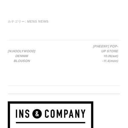
カテゴリー:
MENS NEWS
[PHEENY] POP-
[N.HOOLYWOOD]
UP STORE
投稿ナビゲーション
DENNIM
10.26(sat)
BLOUSON
-11.4(mon)