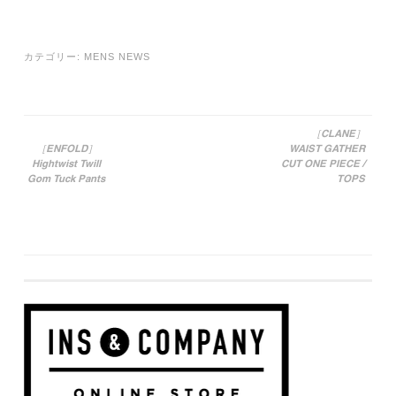
カテゴリー:
MENS NEWS
［CLANE］
［ENFOLD］
WAIST GATHER
投稿ナビゲーション
Hightwist Twill
CUT ONE PIECE /
Gom Tuck Pants
TOPS