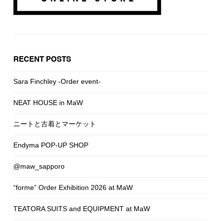
RECENT POSTS
Sara Finchley -Order event-
NEAT HOUSE in MaW
ニートと古着とマーケット
Endyma POP-UP SHOP
@maw_sapporo
“forme” Order Exhibition 2026 at MaW
TEATORA SUITS and EQUIPMENT at MaW