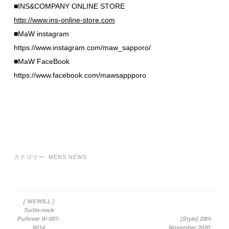
■INS&COMPANY ONLINE STORE
http://www.ins-online-store.com
■MaW instagram
https://www.instagram.com/maw_sapporo/
■MaW FaceBook
https://www.facebook.com/mawsappporo
カテゴリー:
MENS NEWS
[ WEWILL ]
Turtle-neck
投稿ナビゲーション
Pullover W-007-
[Style] 29th
8014
November 2020.