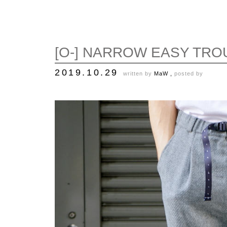
[O-] NARROW EASY TR
2019.10.29
written by
MaW ,
posted by