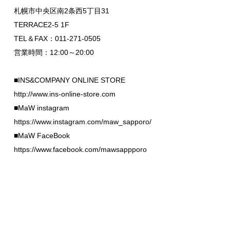
札幌市中央区南2条西5丁目31
TERRACE2-5 1F
TEL＆FAX：011-271-0505
営業時間：12:00～20:00
■INS&COMPANY ONLINE STORE
http://www.ins-online-store.com
■MaW instagram
https://www.instagram.com/maw_sapporo/
■MaW FaceBook
https://www.facebook.com/mawsappporo