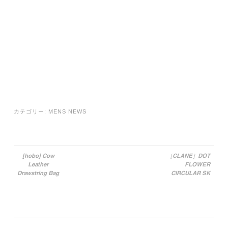
カテゴリー:
MENS NEWS
[hobo] Cow
［CLANE］DOT
Leather
FLOWER
投稿ナビゲーション
Drawstring Bag
CIRCULAR SK