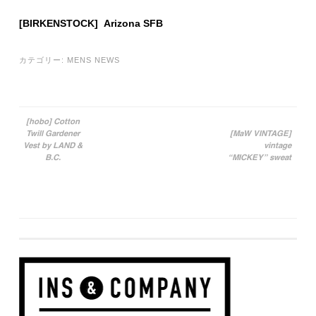
[BIRKENSTOCK] Arizona SFB
カテゴリー:
MENS NEWS
[hobo] Cotton
Twill Gardener
[MaW VINTAGE]
投稿ナビゲーション
Vest by LAND &
vintage
B.C.
“MICKEY” sweat