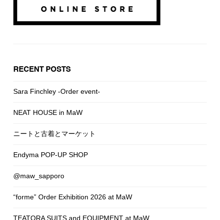
RECENT POSTS
Sara Finchley -Order event-
NEAT HOUSE in MaW
ニートと古着とマーケット
Endyma POP-UP SHOP
@maw_sapporo
“forme” Order Exhibition 2026 at MaW
TEATORA SUITS and EQUIPMENT at MaW