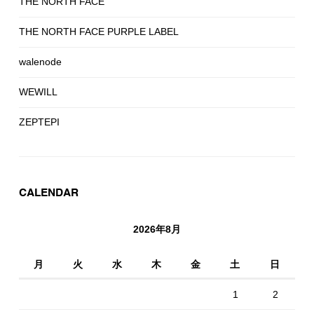
THE NORTH FACE
THE NORTH FACE PURPLE LABEL
walenode
WEWILL
ZEPTEPI
CALENDAR
2026年8月
月
火
水
木
金
土
日
1
2