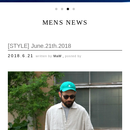
MENS NEWS
[STYLE] June.21th.2018
2018.6.21
written by
MaW ,
posted by