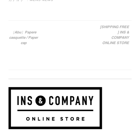
[SHIPPING FREE
［Abu］Papere
] INS &
投稿ナビゲーション
casquette / Paper
COMPANY
cap
ONLINE STORE