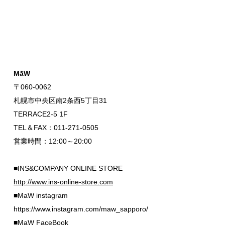
MāW
〒060-0062
札幌市中央区南2条西5丁目31
TERRACE2-5 1F
TEL＆FAX：011-271-0505
営業時間：12:00～20:00
■INS&COMPANY ONLINE STORE
http://www.ins-online-store.com
■MaW instagram
https://www.instagram.com/maw_sapporo/
■MaW FaceBook