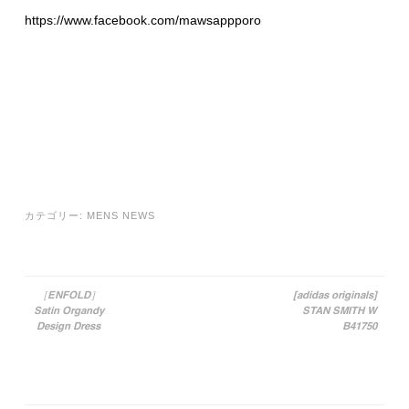
https://www.facebook.com/mawsappporo
カテゴリー:
MENS NEWS
［ENFOLD］
[adidas originals]
Satin Organdy
STAN SMITH W
投稿ナビゲーション
Design Dress
B41750