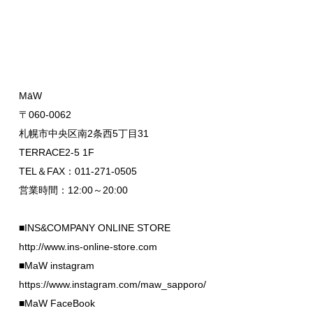
MāW
〒060-0062
札幌市中央区南2条西5丁目31
TERRACE2-5 1F
TEL＆FAX：011-271-0505
営業時間：12:00～20:00
■INS&COMPANY ONLINE STORE
http://www.ins-online-store.com
■MaW instagram
https://www.instagram.com/maw_sapporo/
■MaW FaceBook