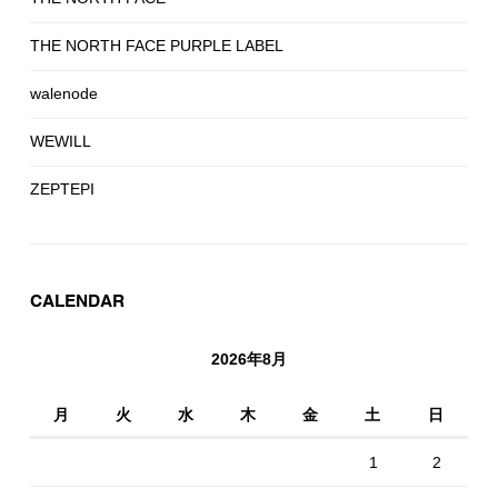
THE NORTH FACE PURPLE LABEL
walenode
WEWILL
ZEPTEPI
CALENDAR
2026年8月
月
火
水
木
金
土
日
1
2