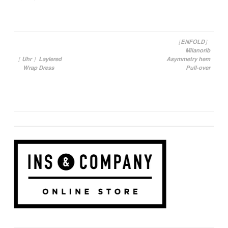
［ENFOLD］
Milanorib
投稿ナビゲーション
［ Uhr ］Laylered
Asymmetry hem
Wrap Dress
Pull-over